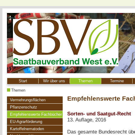
Start
Wir über uns
Themen
Termine
Themen
Empfehlenswerte Fac
Vermehrungsflächen
Pflanzenschutz
Sorten- und Saatgut-Recht
Empfehlenswerte Fachbücher
13. Auflage, 2016
EU-Agrarförderung
Kartoffelnematoden
Das gesamte Bundesrecht übe